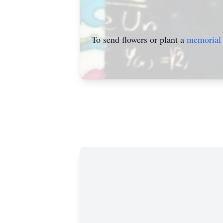
To send flowers or plant a
memorial 