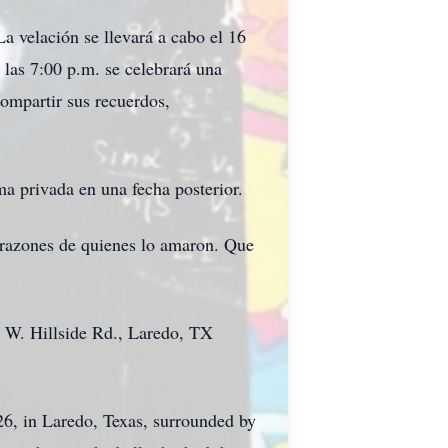
a velación se llevará a cabo el 16
las 7:00 p.m. se celebrará una
compartir sus recuerdos,
rma privada en una fecha posterior.
corazones de quienes lo amaron. Que
10 W. Hillside Rd., Laredo, TX
6, in Laredo, Texas, surrounded by