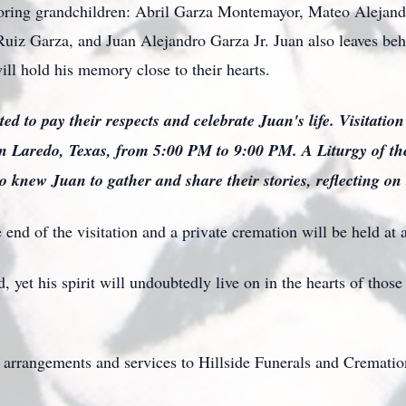
doring grandchildren: Abril Garza Montemayor, Mateo Alejand
uiz Garza, and Juan Alejandro Garza Jr. Juan also leaves beh
ill hold his memory close to their hearts.
ed to pay their respects and celebrate Juan's life. Visitatio
n Laredo, Texas, from 5:00 PM to 9:00 PM. A Liturgy of th
 knew Juan to gather and share their stories, reflecting on t
 end of the visitation and a private cremation will be held at a
, yet his spirit will undoubtedly live on in the hearts of tho
l arrangements and services to Hillside Funerals and Cremati