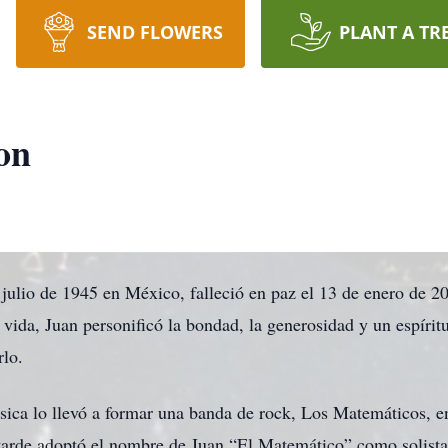
SEND FLOWERS
PLANT A TR
on
julio de 1945 en México, falleció en paz el 13 de enero de 2
 vida, Juan personificó la bondad, la generosidad y un espírit
rlo.
sica lo llevó a formar una banda de rock, Los Matemáticos, 
 tarde adoptó el nombre de Juan “El Matemático” como solista.