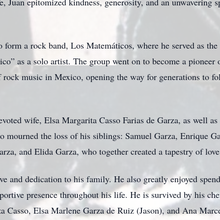
fe, Juan epitomized kindness, generosity, and an unwavering sp
to form a rock band, Los Matemáticos, where he served as the 
co” as a solo artist. The group went on to become a pioneer
f rock music in Mexico, opening the way for generations to fo
evoted wife, Elsa Margarita Casso Farias de Garza, as well as
 mourned the loss of his siblings: Samuel Garza, Enrique G
arza, and Elida Garza, who together created a tapestry of lov
ove and dedication to his family. He also greatly enjoyed spen
ortive presence throughout his life. He is survived by his che
a Casso, Elsa Marlene Garza de Ruiz (Jason), and Ana Marce