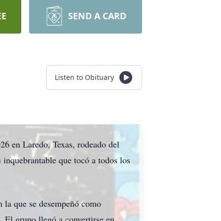
EE
SEND A CARD
Listen to Obituary
026 en Laredo, Texas, rodeado del
u inquebrantable que tocó a todos los
en la que se desempeñó como
 El grupo llegó a convertirse en