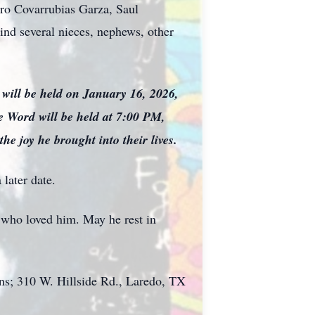
ro Covarrubias Garza, Saul
ind several nieces, nephews, other
n will be held on January 16, 2026,
e Word will be held at 7:00 PM,
he joy he brought into their lives.
 later date.
se who loved him. May he rest in
ons; 310 W. Hillside Rd., Laredo, TX