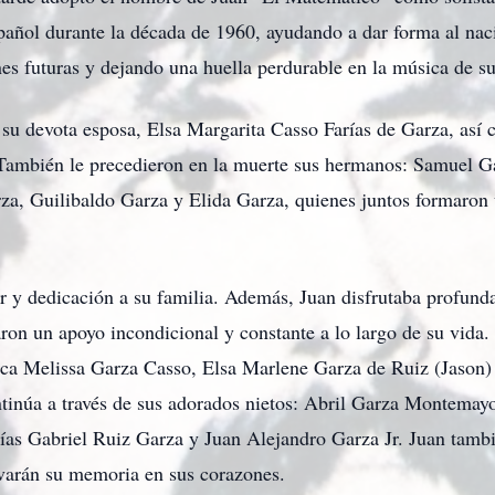
añol durante la década de 1960, ayudando a dar forma al nac
es futuras y dejando una huella perdurable en la música de s
 su devota esposa, Elsa Margarita Casso Farías de Garza, así
ambién le precedieron en la muerte sus hermanos: Samuel G
za, Guilibaldo Garza y Elida Garza, quienes juntos formaron
r y dedicación a su familia. Además, Juan disfrutaba profund
ron un apoyo incondicional y constante a lo largo de su vida.
ca Melissa Garza Casso, Elsa Marlene Garza de Ruiz (Jason
ntinúa a través de sus adorados nietos: Abril Garza Montemay
as Gabriel Ruiz Garza y Juan Alejandro Garza Jr. Juan tambié
rvarán su memoria en sus corazones.