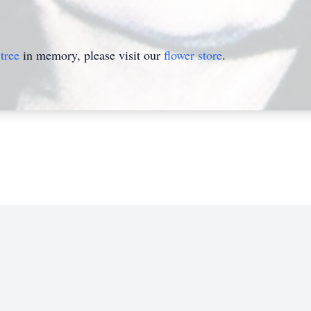
tree
in memory, please visit our
flower store
.