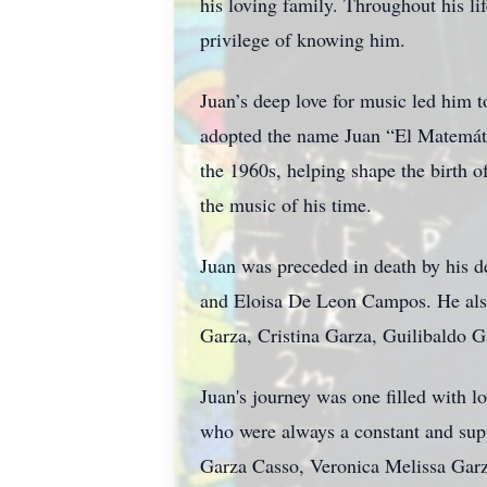
his loving family. Throughout his li
privilege of knowing him.
Juan’s deep love for music led him 
adopted the name Juan “El Matemáti
the 1960s, helping shape the birth o
the music of his time.
Juan was preceded in death by his d
and Eloisa De Leon Campos. He also
Garza, Cristina Garza, Guilibaldo G
Juan's journey was one filled with l
who were always a constant and supp
Garza Casso, Veronica Melissa Garz