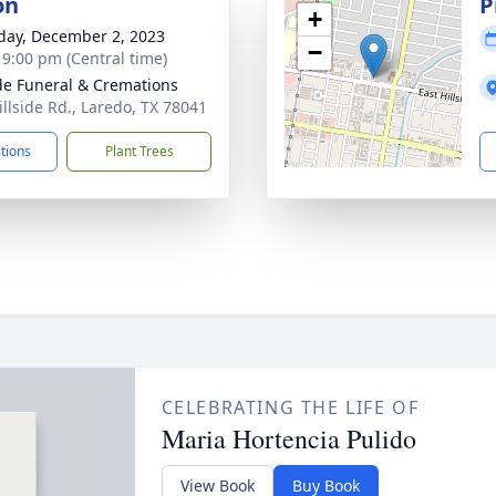
on
P
+
day, December 2, 2023
−
- 9:00 pm (Central time)
ide Funeral & Cremations
illside Rd., Laredo, TX 78041
ctions
Plant Trees
CELEBRATING THE LIFE OF
Maria Hortencia Pulido
View Book
Buy Book