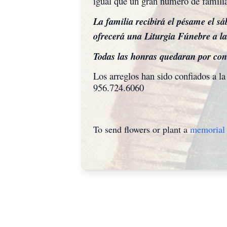
igual que un gran número de familia
La familia recibirá el pésame el sá
ofrecerá una Liturgia Fúnebre a las
Todas las honras quedaran por con
Los arreglos han sido confiados a l
956.724.6060
To send flowers or plant a
memorial 