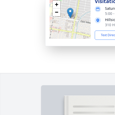
Visitati
+
Satur
−
5:00 
Hills
310 H
Text Dire