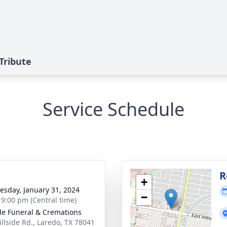
Tribute
Service Schedule
R
+
sday, January 31, 2024
−
- 9:00 pm (Central time)
ide Funeral & Cremations
illside Rd., Laredo, TX 78041