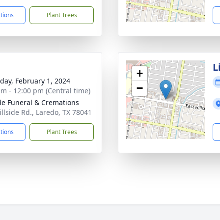
ctions
Plant Trees
L
+
day, February 1, 2024
−
am - 12:00 pm (Central time)
ide Funeral & Cremations
illside Rd., Laredo, TX 78041
ctions
Plant Trees