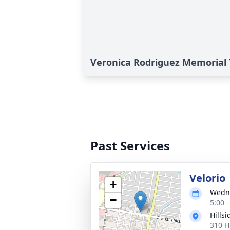
Veronica Rodriguez Memorial 
Past Services
Velorio
+
Wedne
−
5:00 
Hills
310 H