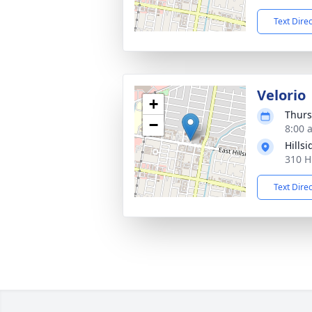
Text Dire
Velorio
+
Thurs
−
8:00 
Hills
310 H
Text Dire