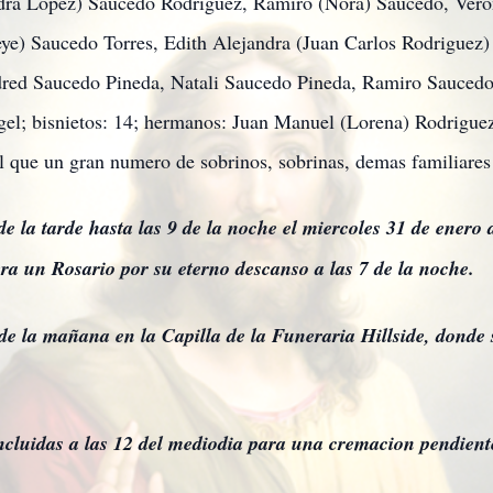
ndra Lopez) Saucedo Rodriguez, Ramiro (Nora) Saucedo, Vero
e) Saucedo Torres, Edith Alejandra (Juan Carlos Rodriguez)
dred Saucedo Pineda, Natali Saucedo Pineda, Ramiro Sauce
gel; bisnietos: 14; hermanos: Juan Manuel (Lorena) Rodriguez
l que un gran numero de sobrinos, sobrinas, demas familiares
 de la tarde hasta las 9 de la noche el miercoles 31 de enero 
era un Rosario por su eterno descanso a las 7 de la noche.
 de la mañana en la Capilla de la Funeraria Hillside, donde 
ncluidas a las 12 del mediodia para una cremacion pendient