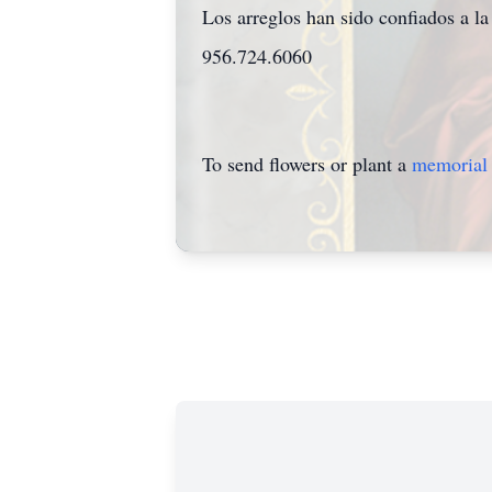
Los arreglos han sido confiados a l
956.724.6060
To send flowers or plant a
memorial 