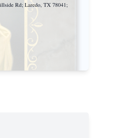
Hillside Rd; Laredo, TX 78041;